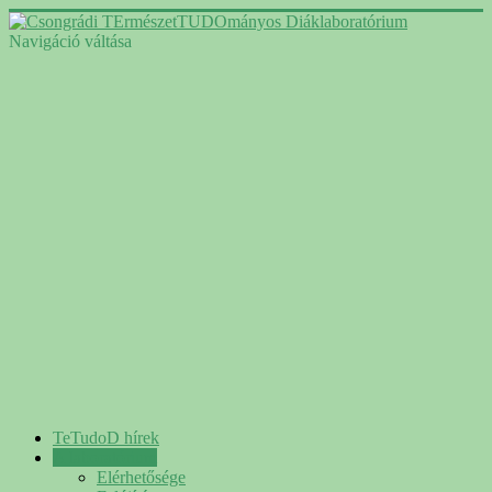
Navigáció váltása
TeTudoD hírek
A laboratórium
Elérhetősége