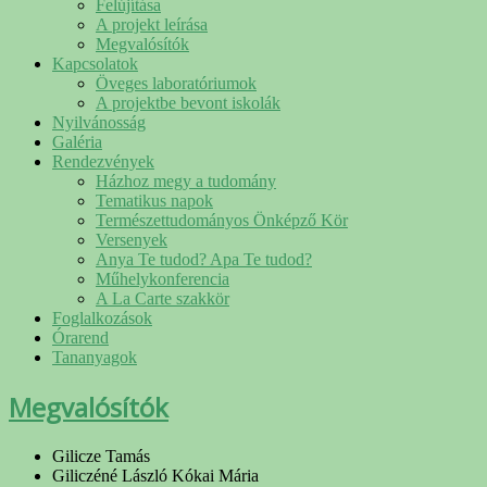
Felújítása
A projekt leírása
Megvalósítók
Kapcsolatok
Öveges laboratóriumok
A projektbe bevont iskolák
Nyilvánosság
Galéria
Rendezvények
Házhoz megy a tudomány
Tematikus napok
Természettudományos Önképző Kör
Versenyek
Anya Te tudod? Apa Te tudod?
Műhelykonferencia
A La Carte szakkör
Foglalkozások
Órarend
Tananyagok
Megvalósítók
Gilicze Tamás
Giliczéné László Kókai Mária