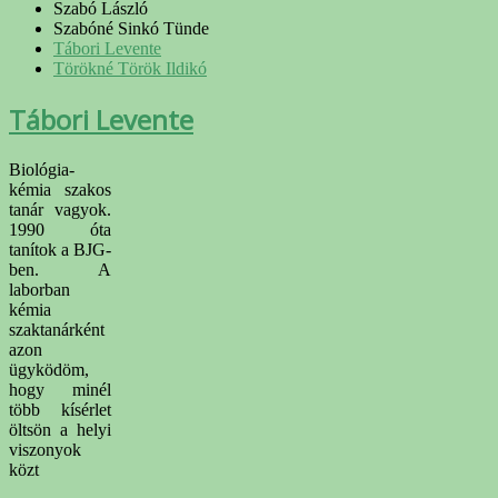
Szabó László
Szabóné Sinkó Tünde
Tábori Levente
Törökné Török Ildikó
Tábori Levente
Biológia-
kémia szakos
tanár vagyok.
1990 óta
tanítok a BJG-
ben. A
laborban
kémia
szaktanárként
azon
ügyködöm,
hogy minél
több kísérlet
öltsön a helyi
viszonyok
közt