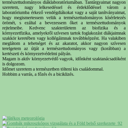
természettudományos diáklaboratóriumában. Tantárgyaimat nagyon
szeretem, nagy lelkesedéssel és érdeklődéssel várom a
laboratóriumba érkező vendégdiákokat vagy a saját tanítványaimat,
hogy megismertessem velük a természettudományos kísérletezés
örömét, s ezáltal a bevezessem őket a természettudományok
rejtelmeibe. Kedvenc szakterületem az biofizika és a
környezetfizika, amelyekről szívesen tartok foglakozást diákjaimnak
szakkör keretében vagy kollégáimnak továbbképzést. Ha valakiben
meglátom a tehetséget és az akaratot, akkor nagyon szívesen
terelgetem az útját a természettudományos vagy (korábban) a
kertészeti és környezetvédelmi pályán.
Magam is aktív környezetvédő vagyok, időnként szaktanácsadóként
is dolgozom.
Időmet szeretem a természetben tölteni kis családommal.
Hobbim a varrás, a főzés és a biciklizés.