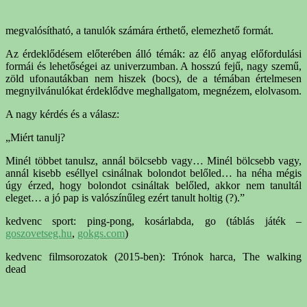
megvalósítható, a tanulók számára érthető, elemezhető formát.
Az érdeklődésem előterében álló témák: az élő anyag előfordulási
formái és lehetőségei az univerzumban. A hosszú fejű, nagy szemű,
zöld ufonautákban nem hiszek (bocs), de a témában értelmesen
megnyilvánulókat érdeklődve meghallgatom, megnézem, elolvasom.
A nagy kérdés és a válasz:
„Miért tanulj?
Minél többet tanulsz, annál bölcsebb vagy… Minél bölcsebb vagy,
annál kisebb eséllyel csinálnak bolondot belőled… ha néha mégis
úgy érzed, hogy bolondot csináltak belőled, akkor nem tanultál
eleget… a jó pap is valószínűleg ezért tanult holtig (?).”
kedvenc sport: ping-pong, kosárlabda, go (táblás játék –
goszovetseg.hu
,
gokgs.com
)
kedvenc filmsorozatok (2015-ben): Trónok harca, The walking
dead