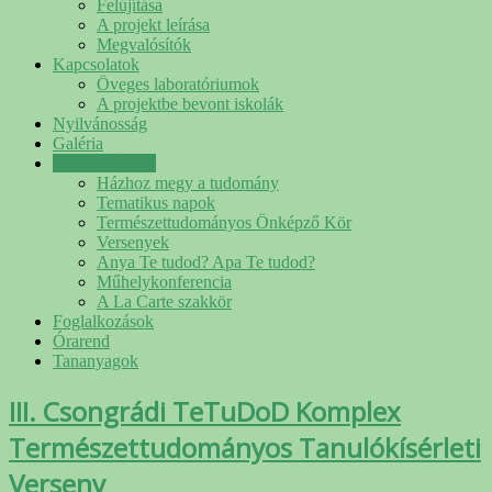
Felújítása
A projekt leírása
Megvalósítók
Kapcsolatok
Öveges laboratóriumok
A projektbe bevont iskolák
Nyilvánosság
Galéria
Rendezvények
Házhoz megy a tudomány
Tematikus napok
Természettudományos Önképző Kör
Versenyek
Anya Te tudod? Apa Te tudod?
Műhelykonferencia
A La Carte szakkör
Foglalkozások
Órarend
Tananyagok
III. Csongrádi TeTuDoD Komplex
Természettudományos Tanulókísérleti
Verseny