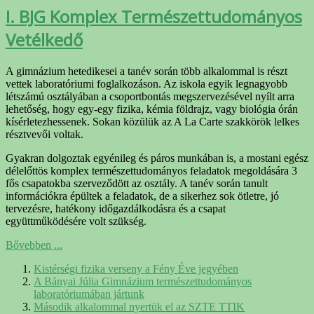
I. BJG Komplex Természettudományos
Vetélkedő
A gimnázium hetedikesei a tanév során több alkalommal is részt
vettek laboratóriumi foglalkozáson. Az iskola egyik legnagyobb
létszámú osztályában a csoportbontás megszervezésével nyílt arra
lehetőség, hogy egy-egy fizika, kémia földrajz, vagy biológia órán
kísérletezhessenek. Sokan közülük az A La Carte szakkörök lelkes
résztvevői voltak.
Gyakran dolgoztak egyénileg és páros munkában is, a mostani egész
délelőttös komplex természettudományos feladatok megoldására 3
fős csapatokba szerveződött az osztály. A tanév során tanult
információkra épültek a feladatok, de a sikerhez sok ötletre, jó
tervezésre, hatékony időgazdálkodásra és a csapat
együttműködésére volt szükség.
Bővebben ...
Kistérségi fizika verseny a Fény Éve jegyében
A Bányai Júlia Gimnázium természettudományos
laboratóriumában jártunk
Második alkalommal nyertük el az SZTE TTIK