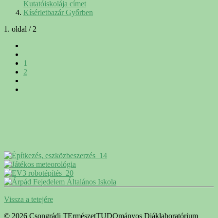
Kutatóiskolája címet
Kísérletbazár Győrben
1. oldal / 2
1
2
Vissza a tetejére
© 2026 Csongrádi TErmészetTUDOmányos Diáklaboratórium