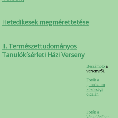
Hetedikesek megmérettetése
II. Természettudományos
Tanulókísérleti Házi Verseny
Beszámoló
a
versenyről.
Fotók a
gimnázium
közösségi
oldalán.
Fotók a
képgalériában.