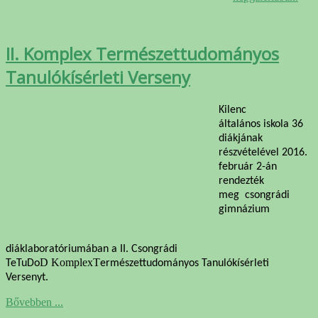
II. Komplex Természettudományos
Tanulókísérleti Verseny
Kilenc
általános iskola 36
diákjának
részvételével 2016.
február 2-án
rendezték
meg csongrádi
gimnázium
diáklaboratóriumában a II. Csongrádi
D KomplexT
TeTuDo
ermészettudományos Tanulókísérleti
Versenyt.
Bővebben ...