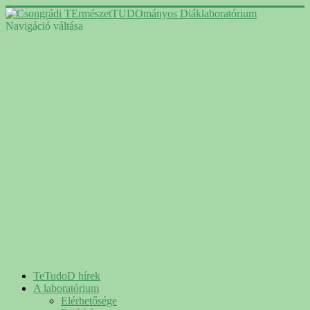
Navigáció váltása
TeTudoD hírek
A laboratórium
Elérhetősége