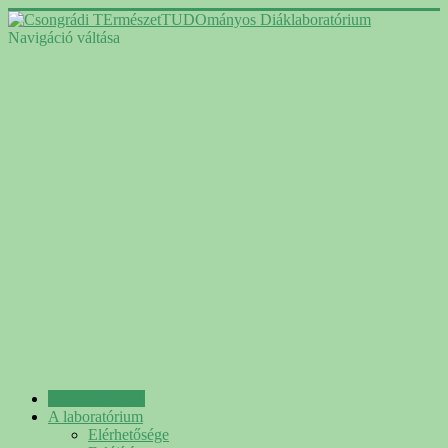
Navigáció váltása
TeTudoD hírek
A laboratórium
Elérhetősége