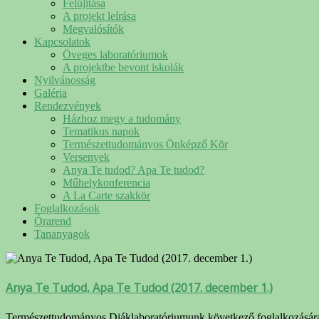
Felújítása
A projekt leírása
Megvalósítók
Kapcsolatok
Öveges laboratóriumok
A projektbe bevont iskolák
Nyilvánosság
Galéria
Rendezvények
Házhoz megy a tudomány
Tematikus napok
Természettudományos Önképző Kör
Versenyek
Anya Te tudod? Apa Te tudod?
Műhelykonferencia
A La Carte szakkör
Foglalkozások
Órarend
Tananyagok
Anya Te Tudod, Apa Te Tudod (2017. december 1.)
Természettudományos Diáklaboratóriumunk következő foglalkozására 