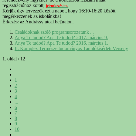
regisztrációhoz kötött,
jelentkezés itt.
Kérjük úgy tervezzék ezt a napot, hogy 16:10-16:20 között
megérkezzenek az iskolánkba!
Érkezés: az Andrássy utcai bejáraton.
Családoknak szóló programsorozatunk ...
Anya Te tudod? Apa Te tudod? 2017. március 9.
Anya Te tudod? Apa Te tudod? 2016. március 1.
II. Komplex Természettudományos Tanulókísérleti Verseny
1. oldal / 12
1
2
3
4
...
6
7
8
9
10