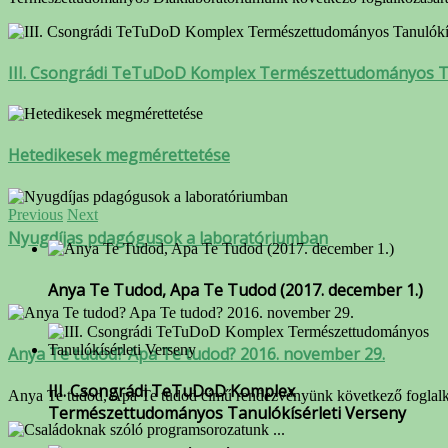
III. Csongrádi TeTuDoD Komplex Természettudományos Ta
Hetedikesek megmérettetése
Previous
Next
Nyugdíjas pdagógusok a laboratóriumban
Anya Te Tudod, Apa Te Tudod (2017. december 1.)
Anya Te tudod? Apa Te tudod? 2016. november 29.
III. Csongrádi TeTuDoD Komplex
Anya Te tudod, Apa Te tudod című rendezvényünk következő foglalk
Természettudományos Tanulókísérleti Verseny