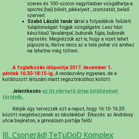
szeres és 100-szoros nagyításban vizsgálhatja a 
sprotni (hal) bőrét, pikkelyeit , izomzatát, belső 
szerveit. 
Szabó László tanár úr
ral a folyadékok felületi 
tulajdonságait fogjuk vizsgálgatni. Lesz házi 
készítésű 'lávalámpa', buborék fújás, buborék 
reptetés. Megnézzük azt is, hogy a vizet lehet 
púpozni is, illetve nincs az a tele pohár víz amihez 
ne lehetne még tölteni...
A foglalkozás időpontja 2017. december 1. 
péntek 16:30-18:15-ig.
 A rendezvény ingyenes, de a 
korlátozott létszám miatt regisztrációhoz kötött. 
Jelentkezés 
az itt elérhető űrlap kitöltésével 
történik
. 
	Kérjük úgy tervezzék ezt a napot, hogy 16:10-16:20 
között megérkezzenek az iskolánkba!  Érkezés: az Andrássy 
utcai bejáraton, a gimnázium portája felől.
III. Csongrádi TeTuDoD Komplex