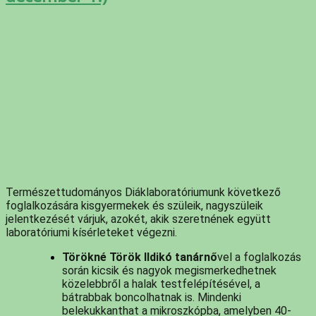
Természettudományos Diáklaboratóriumunk következő 
foglalkozására kisgyermekek és szüleik, nagyszüleik 
jelentkezését várjuk, azokét, akik szeretnének együtt 
laboratóriumi kísérleteket végezni. 
Törökné Török Ildikó tanárnő
vel a foglalkozás 
során kicsik és nagyok megismerkedhetnek 
közelebbről a halak testfelépítésével, a 
bátrabbak boncolhatnak is. Mindenki 
belekukkanthat a mikroszkópba, amelyben 40-