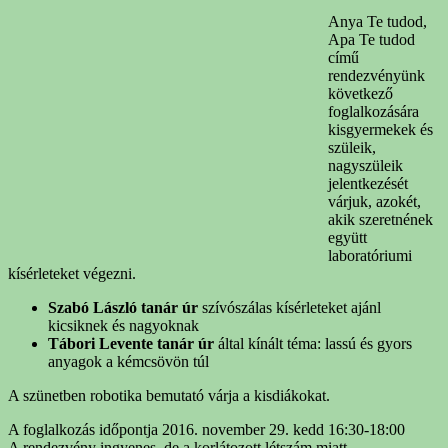
Anya Te tudod,
Apa Te tudod
című
rendezvényünk
következő
foglalkozására
kisgyermekek és
szüleik,
nagyszüleik
jelentkezését
várjuk, azokét,
akik szeretnének
együtt
laboratóriumi
kísérleteket végezni.
Szabó László tanár úr
szívószálas kísérleteket ajánl
kicsiknek és nagyoknak
Tábori Levente tanár úr
által kínált téma: lassú és gyors
anyagok a kémcsövön túl
A szünetben robotika bemutató várja a kisdiákokat.
A foglalkozás időpontja 2016. november 29. kedd 16:30-18:00
A rendezvény ingyenes, de a korlátozott létszám miatt