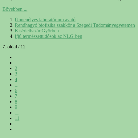
Bővebben ...
Ünnepélyes laboratórium avató
Rendhagyó biofizika szakkör a Szegedi Tudományegyetemen
Kísérletbazár Győrben
Ifjú természettudósok az NLG-ben
7. oldal / 12
2
3
4
...
6
7
8
9
...
11