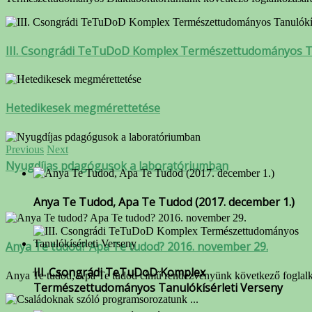
III. Csongrádi TeTuDoD Komplex Természettudományos Ta
Hetedikesek megmérettetése
Previous
Next
Nyugdíjas pdagógusok a laboratóriumban
Anya Te Tudod, Apa Te Tudod (2017. december 1.)
Anya Te tudod? Apa Te tudod? 2016. november 29.
III. Csongrádi TeTuDoD Komplex
Anya Te tudod, Apa Te tudod című rendezvényünk következő foglalk
Természettudományos Tanulókísérleti Verseny