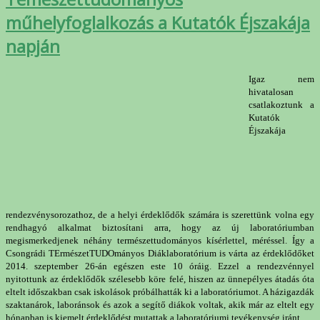
műhelyfoglalkozás a Kutatók Éjszakája
napján
Igaz nem
hivatalosan
csatlakoztunk a
Kutatók
Éjszakája
rendezvénysorozathoz, de a helyi érdeklődők számára is szerettünk volna egy
rendhagyó alkalmat biztosítani arra, hogy az új laboratóriumban
megismerkedjenek néhány természettudományos kísérlettel, méréssel. Így a
Csongrádi TErmészetTUDOmányos Diáklaboratórium is várta az érdeklődőket
2014. szeptember 26-án egészen este 10 óráig. Ezzel a rendezvénnyel
nyitottunk az érdeklődők szélesebb köre felé, hiszen az ünnepélyes átadás óta
eltelt időszakban csak iskolások próbálhatták ki a laboratóriumot. A házigazdák
szaktanárok, laboránsok és azok a segítő diákok voltak, akik már az eltelt egy
hónapban is kiemelt érdeklődést mutattak a laboratóriumi tevékenység iránt.