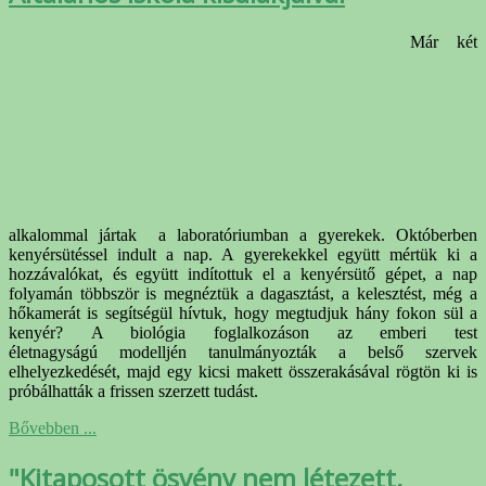
Már két
alkalommal jártak a laboratóriumban a gyerekek. Októberben
kenyérsütéssel indult a nap. A gyerekekkel együtt mértük ki a
hozzávalókat, és együtt indítottuk el a kenyérsütő gépet, a nap
folyamán többször is megnéztük a dagasztást, a kelesztést, még a
hőkamerát is segítségül hívtuk, hogy megtudjuk hány fokon sül a
kenyér? A biológia foglalkozáson az emberi test
életnagyságú modelljén tanulmányozták a belső szervek
elhelyezkedését, majd egy kicsi makett összerakásával rögtön ki is
próbálhatták a frissen szerzett tudást.
Bővebben ...
"Kitaposott ösvény nem létezett,