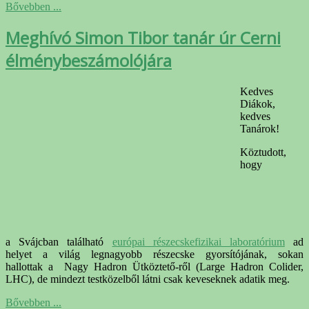
Bővebben ...
Meghívó Simon Tibor tanár úr Cerni
élménybeszámolójára
Kedves
Diákok,
kedves
Tanárok!
Köztudott,
hogy
a Svájcban található
európai részecskefizikai laboratórium
ad
helyet a világ legnagyobb részecske gyorsítójának, sokan
hallottak a Nagy Hadron Ütköztető-ről (Large Hadron Colider,
LHC), de mindezt testközelből látni csak keveseknek adatik meg.
Bővebben ...