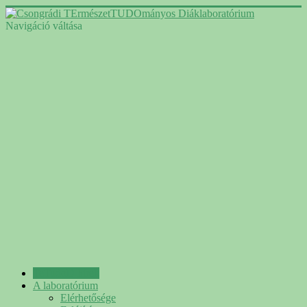
Navigáció váltása
TeTudoD hírek
A laboratórium
Elérhetősége