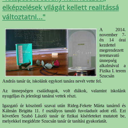
elképzelések világát kellett realitássá
változtatni..."
A 2014.
november 7-
én 14 órai
kezdettel
megrendezett
teremavató
ünnepség
alkalmával a
Fizika I. terem
Szucsán
András tanár úr, iskolánk egykori tanára nevét vette fel.
Az ünnepségen családtagok, volt diákok, valamint iskolánk
nyugdíjas és jelenlegi tanárai vettek részt.
Igazgató úr köszöntő szavai után Rideg-Fekete Márta tanárnő és
Kálmán Brigitta 11. f osztályos tanuló fuvoladuót adott elő. Ezt
követően Szabó László tanár úr fizikai kísérleteket mutatott be,
melyekkel megidézte Szucsán tanár úr tanítási gyakorlatát.