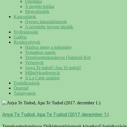
Felújítása
A projekt leírása
Megvalósítók
Kapcsolatok
Öveges laboratóriumok
A projektbe bevont iskolák
Nyilvánosság
Galéria
Rendezvények
Házhoz megy a tudomány
Tematikus napok
Természettudományos Önképző Kör
Versenyek
Anya Te tudod? Apa Te tudod?
Műhelykonferencia
A La Carte szakkör
Foglalkozások
Órarend
Tananyagok
Anya Te Tudod, Apa Te Tudod (2017. december 1.)
Természettudományos Diáklaboratóriumunk következő foglalkozására 