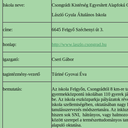
Iskola neve:
Csongrádi Kistérség Egyesített Alapfokú 
László Gyula Általános Iskola
címe:
6645 Felgyő Széchenyi út 3.
honlap:
http://www.laszlo.csongrad.hu
igazgató:
Cseri Gábor
tagintézmény-vezető
Túriné Gyovai Éva
bemutatás:
Az iskola Felgyőn, Csongrádtól 8 km-re ta
gyermekközpontú iskolában 110 gyerek jár
be. Az iskola eszközparkja pályázatok ré
iskola szellemiségében, oktatásában nagy
tanulásszervezés módszertanára. Az inkluz
hiszen sok SNI, hátrányos, vagy halmozot
között szerepel a természettudományos ta
alapuló oktatása.