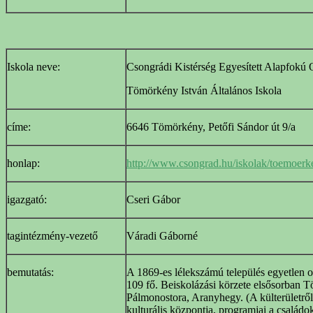
Iskola neve:
Csongrádi Kistérség Egyesített Alapfokú 
Tömörkény István Általános Iskola
címe:
6646 Tömörkény, Petőfi Sándor út 9/a
honlap:
http://www.csongrad.hu/iskolak/toemoerk
igazgató:
Cseri Gábor
tagintézmény-vezető
Váradi Gáborné
bemutatás:
A 1869-es lélekszámú település egyetlen 
109 fő. Beiskolázási körzete elsősorban T
Pálmonostora, Aranyhegy. (A külterületrő
kulturális központja, programjai a családo