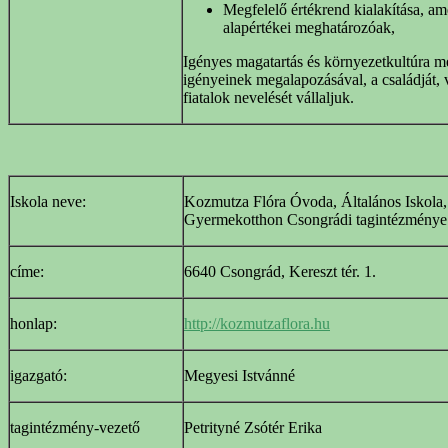
Megfelelő értékrend kialakítása, am
alapértékei meghatározóak,
Igényes magatartás és környezetkultúra me
igényeinek megalapozásával, a családját, v
fiatalok nevelését vállaljuk.
Iskola neve:
Kozmutza Flóra Óvoda, Általános Iskola,
Gyermekotthon Csongrádi tagintézménye
címe:
6640 Csongrád, Kereszt tér. 1.
honlap:
http://kozmutzaflora.hu
igazgató:
Megyesi Istvánné
tagintézmény-vezető
Petrityné Zsótér Erika