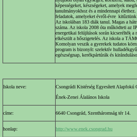
képességeket, készségeket, amelyek megfe
tanulmányokhoz és a mindennapi élethez. E
feladatok, amelyeket évről-évre kitűztünk
Az iskolában 183 diák tanul. Magas a hát
száma. Az iskola 2008 óta működteti az I
energetikai felújítások során kicserélték a 
elkészült a hőszigetelés. Az iskola a TÁM
Komolyan veszik a gyerekek tudatos körny
program is bizonyít: szelektív hulladékgyű
egészségnap, kerékpártúrák és kiránduláso
Iskola neve:
Csongrádi Kistérség Egyesített Alapfokú 
Ének-Zenei Álalános Iskola
címe:
6640 Csongrád, Szentháromság tér 14.
honlap:
http://www.enek.csongrad.hu