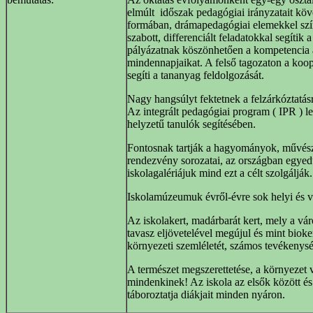
elmúlt időszak pedagógiai irányzatait kö
formában, drámapedagógiai elemekkel szín
szabott, differenciált feladatokkal segít
pályázatnak köszönhetően a kompetencia al
mindennapjaikat. A felső tagozaton a koope
segíti a tananyag feldolgozását.
Nagy hangsúlyt fektetnek a felzárkóztatásr
Az integrált pedagógiai program ( IPR ) l
helyzetű tanulók segítésében.
Fontosnak tartják a hagyományok, művész
rendezvény sorozatai, az országban egyed
iskolagalériájuk mind ezt a célt szolgálják.
Iskolamúzeumuk évről-évre sok helyi és vi
Az iskolakert, madárbarát kert, mely a város
tavasz eljövetelével megújul és mint bioke
környezeti szemléletét, számos tevékenys
A természet megszerettetése, a környezet
mindenkinek! Az iskola az elsők között és 
táboroztatja diákjait minden nyáron.