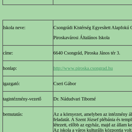
Iskola neve:
Csongrádi Kistérség Egyesített Alapfokú 
Piroskavárosi Általános Iskola
címe:
6640 Csongrád, Piroska János tér 3.
honlap:
http://www.piroska.csongrad.hu
igazgató:
Cseri Gábor
tagintézmény-vezető
Dr. Nádudvari Tiborné
bemutatás:
Az a környezet, amelyben az intézmény áll
feladatát. A Szent József plébánia és temp
létezett, előbb az egyház, majd az állam k
Az iskola a város kulturális központja vol