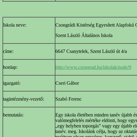
Iskola neve:
Csongrádi Kistérség Egyesített Alapfokú 
Szent László Általános Iskola
címe:
6647 Csanytelek, Szent László út 4/a
honlap:
http://www.csongrad.hu/iskolak/node/9
igazgató:
Cseri Gábor
tagintézmény-vezető:
Szabó Ferenc
bemutatás:
Egy iskola életében minden tanév újabb é
valómegfelelés mértéke eldönti, hogy egys
„egy helyben toporgás” vagy egy újabb előr
tanév. meg. Iskolánk célja, hogy az oktatá
nyújtson olyan egységes, korszerű, stabil, 