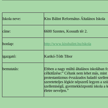
Iskola neve:
Kiss Bálint Református Általános Iskola
címe:
6600 Szentes, Kossuth tér 2.
honlap:
http://www.kissbalint.hu/iskola
igazgató:
Karikó-Tóth Tibor
bemutatás:
Ebben a nagy múltú általános iskolában f
célkitűzése:” Célunk nem lehet más, mint 
protestantizmus évszázados haladó szellem
szeretetteljes légkör népszerű legyen a s
szellemiségű, gyermekközpontú iskola a k
életre neveljen.”