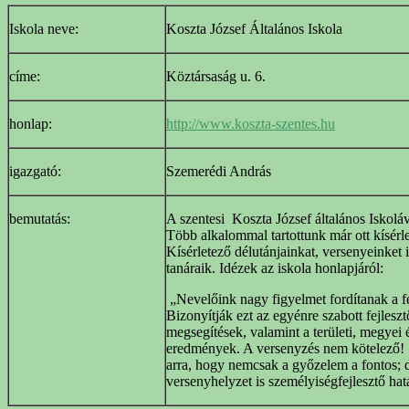
Iskola neve:
Koszta József Általános Iskola
címe:
Köztársaság u. 6.
honlap:
http://www.koszta-szentes.hu
igazgató:
Szemerédi András
bemutatás:
A szentesi Koszta József általános Iskoláv
Több alkalommal tartottunk már ott kísérl
Kísérletező délutánjainkat, versenyeinket i
tanáraik. Idézek az iskola honlapjáról:
„Nevelőink nagy figyelmet fordítanak a fe
Bizonyítják ezt az egyénre szabott fejlesz
megsegítések, valamint a területi, megyei 
eredmények. A versenyzés nem kötelező! 
arra, hogy nemcsak a győzelem a fontos; d
versenyhelyzet is személyiségfejlesztő hat