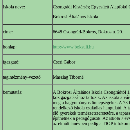
Iskola neve:
Csongrádi Kistérség Egyesített Alapfokú 
Bokrosi Általános Iskola
címe:
6648 Csongrád-Bokros, Bokros u. 29.
honlap:
http://www.boksuli.hu
igazgató:
Cseri Gábor
tagintézmény-vezető
Maszlag Tiborné
bemutatás:
A Bokrosi Általános Iskola Csongrádtól 1
közigazgatásához tartozik. Az iskola a váro
meg a hagyományos ünnepségeket. A 73 f
rendelkező iskola családias hangulatú. A t
élő gyerekek természetszeretetére, a tapasz
építhetnek a pedagógusok. Az iskola 7 évv
az elmúlt tanévben pedig a TIOP infokom