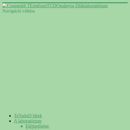
Navigáció váltása
TeTudoD hírek
A laboratórium
Elérhetősége