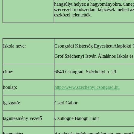
hangsúlyt helyez a hagyományokra, ünne
szervezett módszertani képzések mellett a
eszközei jelentették.
Iskola neve:
Csongrádi Kistérség Egyesített Alapfokú 
Gróf Széchenyi István Általános Iskola é
címe:
6640 Csongrád, Széchenyi u. 29.
honlap:
http://www.szechenyi.csongrad.hu
igazgató:
Cseri Gábor
tagintézmény-vezető
Csüllögné Balogh Judit
bemutatás:
Az oktatás évfolyamonként egy-egy osztál