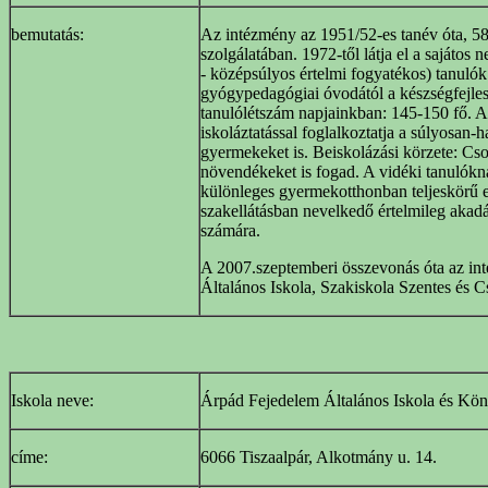
bemutatás:
Az intézmény az 1951/52-es tanév óta, 58 
szolgálatában. 1972-től látja el a sajátos
- középsúlyos értelmi fogyatékos) tanulók n
gyógypedagógiai óvodától a készségfejlesz
tanulólétszám napjainkban: 145-150 fő. Am
iskoláztatással foglalkoztatja a súlyosan
gyermekeket is. Beiskolázási körzete: Cs
növendékeket is fogad. A vidéki tanulóknak
különleges gyermekotthonban teljeskörű e
szakellátásban nevelkedő értelmileg akad
számára.
A 2007.szeptemberi összevonás óta az in
Általános Iskola, Szakiskola Szentes és 
Iskola neve:
Árpád Fejedelem Általános Iskola és Kön
címe:
6066 Tiszaalpár, Alkotmány u. 14.