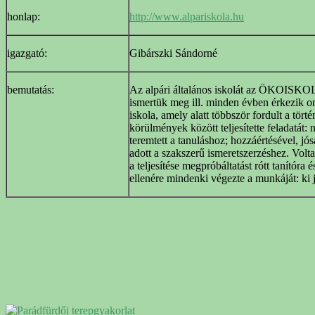
honlap:
http://www.alpariskola.hu
igazgató:
Gibárszki Sándorné
bemutatás:
Az alpári általános iskolát az ÖKOISKO
ismertük meg ill. minden évben érkezik 
iskola, amely alatt többször fordult a tör
körülmények között teljesítette feladatát: n
teremtett a tanuláshoz; hozzáértésével, j
adott a szakszerű ismeretszerzéshez. Volt
a teljesítése megpróbáltatást rótt tanítóra
ellenére mindenki végezte a munkáját: ki j