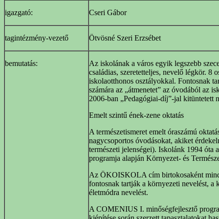
igazgató:
Cseri Gábor
tagintézmény-vezető
Ötvösné Szeri Erzsébet
bemutatás:
Az iskolának a város egyik legszebb szece
családias, szeretetteljes, nevelő légkör. 8
iskolaotthonos osztályokkal. Fontosnak t
számára az „átmenetet” az óvodából az isko
2006-ban „Pedagógiai-díj”-jal kitüntetett n
Emelt szintű ének-zene oktatás
A természetismeret emelt óraszámú oktatás
nagycsoportos óvodásokat, akiket érdekel
természeti jelenségei). Iskolánk 1994 óta
programja alapján Környezet- és Termész
Az ÖKOISKOLA cím birtokosaként minden 
fontosnak tartják a környezeti nevelést, a
életmódra nevelést.
A COMENIUS I. minőségfejlesztő programot
kiépítése során szerzett tapasztalatokat ha