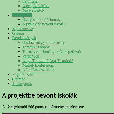
Felújítása
A projekt leírása
Megvalósítók
Kapcsolatok
Öveges laboratóriumok
A projektbe bevont iskolák
Nyilvánosság
Galéria
Rendezvények
Házhoz megy a tudomány
Tematikus napok
Természettudományos Önképző Kör
Versenyek
Anya Te tudod? Apa Te tudod?
Műhelykonferencia
A La Carte szakkör
Foglalkozások
Órarend
Tananyagok
A projektbe bevont iskolák
A 12 együttműködő partner intézmény, részletesen: