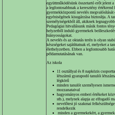
együttműködésünk összetartó erőt jelent a 
a legfontosabbnak a keresztény értékrend k
gyermekközpontú nevelés megvalósítását 
egyéniségének kisugárzása biztosítja. A tant
személyiségekből áll, akiknek legnagyobb
Pedagógiai hitvallásunk másik fontos tény
helyzetből induló gyermekek beilleszkedés
hiányosságokat.
A nevelés és az oktatás terén is olyan stabi
készségeket sajátíttatnak el, melyeket a t
élethelyzetben. Ebben a legfontosabb ha
példamutatásának van.
Az iskola
11 osztállyal és 8 napközis csoport
létszámú gyarapodó tanulói létszáma
légkörű
minden tanulót személyesen ismernek
mozzanataival
hagyományos emberi értékeket közvetí
stb.), melynek alapja az elfogadó m
nevelőtest jó szakmai felkészültség
rendelkezik
minden a gyermekekért, a gyermekek