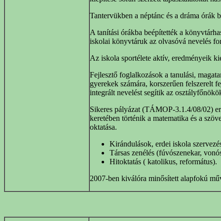
Tantervükben a néptánc és a dráma órák b
A tanítási órákba beépítették a könyvtárhas
iskolai könyvtáruk az olvasóvá nevelés fo
Az iskola sportélete aktív, eredményeik k
Fejlesztő foglalkozások a tanulási, magata
gyerekek számára, korszerűen felszerelt fe
integrált nevelést segítik az osztályfőnökö
Sikeres pályázat (TÁMOP-3.1.4/08/02) e
keretében történik a matematika és a szöv
oktatása.
Kirándulások, erdei iskola szervezé
Társas zenélés (fúvószenekar, vonó
Hitoktatás ( katolikus, református).
2007-ben kiválóra minősített alapfokú műv