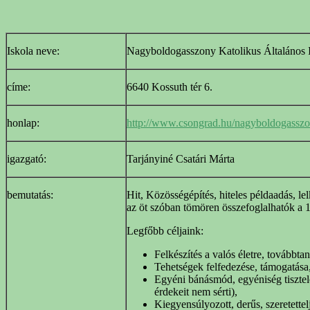
Iskola neve:
Nagyboldogasszony Katolikus Általános 
címe:
6640 Kossuth tér 6.
honlap:
http://www.csongrad.hu/nagyboldogassz
igazgató:
Tarjányiné Csatári Márta
bemutatás:
Hit, Közösségépítés, hiteles példaadás, le
az öt szóban tömören összefoglalhatók a 1
Legfőbb céljaink:
Felkészítés a valós életre, továbbtan
Tehetségek felfedezése, támogatása
Egyéni bánásmód, egyéniség tisztele
érdekeit nem sérti),
Kiegyensúlyozott, derűs, szeretettelj