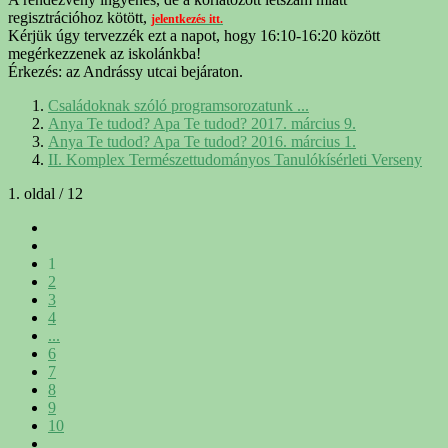
regisztrációhoz kötött,
jelentkezés itt.
Kérjük úgy tervezzék ezt a napot, hogy 16:10-16:20 között
megérkezzenek az iskolánkba!
Érkezés: az Andrássy utcai bejáraton.
Családoknak szóló programsorozatunk ...
Anya Te tudod? Apa Te tudod? 2017. március 9.
Anya Te tudod? Apa Te tudod? 2016. március 1.
II. Komplex Természettudományos Tanulókísérleti Verseny
1. oldal / 12
1
2
3
4
...
6
7
8
9
10