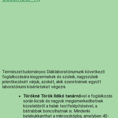
Természettudományos Diáklaboratóriumunk következő 
foglalkozására kisgyermekek és szüleik, nagyszüleik 
jelentkezését várjuk, azokét, akik szeretnének együtt 
laboratóriumi kísérleteket végezni. 
Törökné Török Ildikó tanárnő
vel a foglalkozás 
során kicsik és nagyok megismerkedhetnek 
közelebbről a halak testfelépítésével, a 
bátrabbak boncolhatnak is. Mindenki 
belekukkanthat a mikroszkópba, amelyben 40-