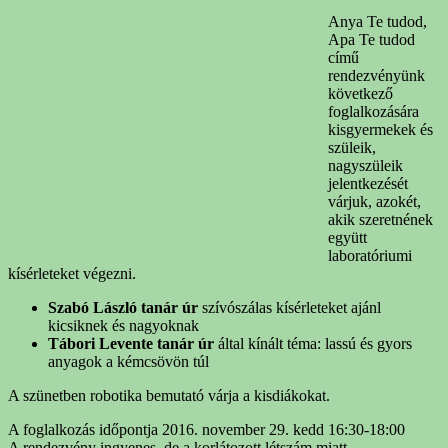
Anya Te tudod,
Apa Te tudod
című
rendezvényünk
következő
foglalkozására
kisgyermekek és
szüleik,
nagyszüleik
jelentkezését
várjuk, azokét,
akik szeretnének
együtt
laboratóriumi
kísérleteket végezni.
Szabó László tanár úr
szívószálas kísérleteket ajánl
kicsiknek és nagyoknak
Tábori Levente tanár úr
által kínált téma: lassú és gyors
anyagok a kémcsövön túl
A szünetben robotika bemutató várja a kisdiákokat.
A foglalkozás időpontja 2016. november 29. kedd 16:30-18:00
A rendezvény ingyenes, de a korlátozott létszám miatt