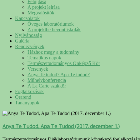
Felújítása
A projekt leírása
Megvalósítók
Kapcsolatok
Öveges laboratóriumok
A projektbe bevont iskolák
Nyilvánosság
Galéria
Rendezvények
Házhoz megy a tudomány
Tematikus napok
Természettudományos Önképző Kör
Versenyek
Anya Te tudod? Apa Te tudod?
Műhelykonferencia
A La Carte szakkör
Foglalkozások
Órarend
Tananyagok
Anya Te Tudod, Apa Te Tudod (2017. december 1.)
Természettudományos Diáklaboratóriumunk következő foglalkozására 