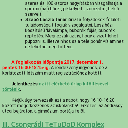
szeres és 100-szoros nagyításban vizsgálhatja a 
sprotni (hal) bőrét, pikkelyeit , izomzatát, belső 
szerveit. 
Szabó László tanár úr
ral a folyadékok felületi 
tulajdonságait fogjuk vizsgálgatni. Lesz házi 
készítésű 'lávalámpa', buborék fújás, buborék 
reptetés. Megnézzük azt is, hogy a vizet lehet 
púpozni is, illetve nincs az a tele pohár víz amihez 
ne lehetne még tölteni...
A foglalkozás időpontja 2017. december 1. 
péntek 16:30-18:15-ig.
 A rendezvény ingyenes, de a 
korlátozott létszám miatt regisztrációhoz kötött. 
Jelentkezés 
az itt elérhető űrlap kitöltésével 
történik
. 
	Kérjük úgy tervezzék ezt a napot, hogy 16:10-16:20 
között megérkezzenek az iskolánkba!  Érkezés: az Andrássy 
utcai bejáraton, a gimnázium portája felől.
III. Csongrádi TeTuDoD Komplex