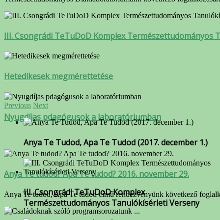
III. Csongrádi TeTuDoD Komplex Természettudományos Ta
Hetedikesek megmérettetése
Previous
Next
Nyugdíjas pdagógusok a laboratóriumban
Anya Te Tudod, Apa Te Tudod (2017. december 1.)
Anya Te tudod? Apa Te tudod? 2016. november 29.
III. Csongrádi TeTuDoD Komplex
Anya Te tudod, Apa Te tudod című rendezvényünk következő foglalk
Természettudományos Tanulókísérleti Verseny