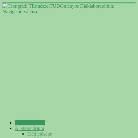
Navigáció váltása
TeTudoD hírek
A laboratórium
Elérhetősége