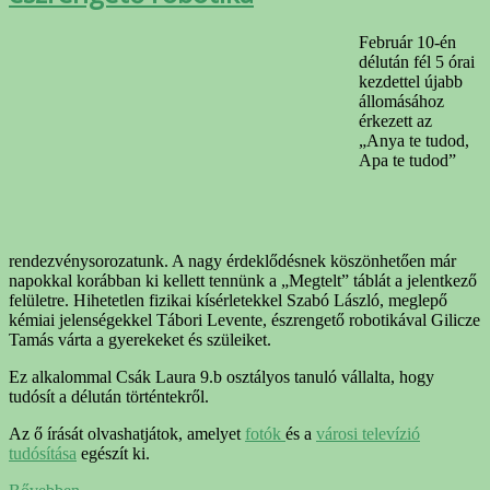
Február 10-én
délután fél 5 órai
kezdettel újabb
állomásához
érkezett az
„Anya te tudod,
Apa te tudod”
rendezvénysorozatunk. A nagy érdeklődésnek köszönhetően már
napokkal korábban ki kellett tennünk a „Megtelt” táblát a jelentkező
felületre. Hihetetlen fizikai kísérletekkel Szabó László, meglepő
kémiai jelenségekkel Tábori Levente, észrengető robotikával Gilicze
Tamás várta a gyerekeket és szüleiket.
Ez alkalommal Csák Laura 9.b osztályos tanuló vállalta, hogy
tudósít a délután történtekről.
Az ő írását olvashatjátok, amelyet
fotók
és a
városi televízió
tudósítása
egészít ki.