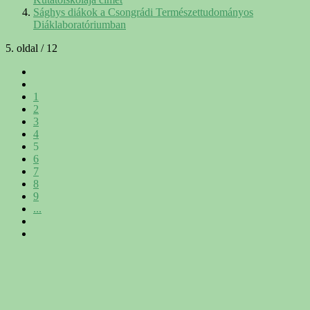
Sághys diákok a Csongrádi Természettudományos
Diáklaboratóriumban
5. oldal / 12
1
2
3
4
5
6
7
8
9
...