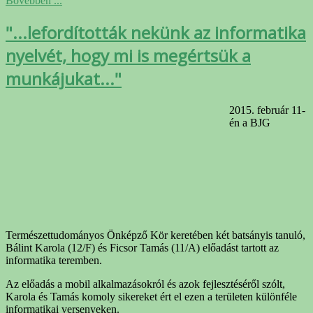
Bővebben ...
"...lefordították nekünk az informatika
nyelvét, hogy mi is megértsük a
munkájukat..."
2015. február 11-
én a BJG
Természettudományos Önképző Kör keretében két batsányis tanuló,
Bálint Karola (12/F) és Ficsor Tamás (11/A) előadást tartott az
informatika teremben.
Az előadás a mobil alkalmazásokról és azok fejlesztéséről szólt,
Karola és Tamás komoly sikereket ért el ezen a területen különféle
informatikai versenyeken.