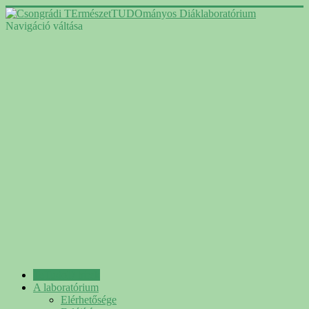
Navigáció váltása
TeTudoD hírek
A laboratórium
Elérhetősége