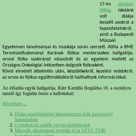
17-én
Jámbori
Attila
, iskolánk
volt diákja
beszélt azokról a
tapasztalatokról,
amit a Budapesti
Műszaki
Egyetemen tanulmányai és munkája során szerzett. Attila a BME
Természettudományi Karának fizikus mesterszakos hallgatója,
orvosi fizika szakirányt választott és az egyetem mellett az
Országos Onkológiai Intézetben dolgozik fizikusként.
Rövid elméleti áttekintés után, készülékekről, kezelési módokról,
az orvos és fizikus együttműködésről hallhattunk információkat.
Az előadás egyik hallgatója, Rátz Kamilla Boglárka 10. a osztályos
tanuló így foglalta össze a hallottakat:
Bővebben ...
Fizika tanulókísérleti laboratóriumi órák karácsonyi
hangulatban
Gyerekek és szülők együtt kísérleteztek
Második alkalommal nyertük el az SZTE TTIK
Kutatóiskolája címet