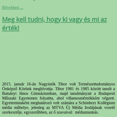
Bővebben ...
Meg kell tudni, hogy ki vagy és mi az
érték!
2015. január 16-án Nagyistók Tibor volt Természettudományos
Önképző Körünk meghívottja. Tibor 1981 és 1985 között tanult a
Batsányi János Gimnáziumban, majd tanulmányait a Budapesti
Műszaki Egyetemen folyattta, ahol villamosmérnökként végzett.
Egyetemistaként meghatározó volt számára a Schönherz Kollégium
média műhelye, jelenleg az MTVA Új Média Irodájának vezető
szerkesztője, egyszerűbben, az ő szavaival: médiamunkás.