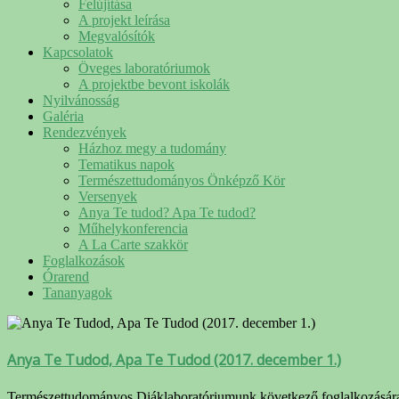
Felújítása
A projekt leírása
Megvalósítók
Kapcsolatok
Öveges laboratóriumok
A projektbe bevont iskolák
Nyilvánosság
Galéria
Rendezvények
Házhoz megy a tudomány
Tematikus napok
Természettudományos Önképző Kör
Versenyek
Anya Te tudod? Apa Te tudod?
Műhelykonferencia
A La Carte szakkör
Foglalkozások
Órarend
Tananyagok
Anya Te Tudod, Apa Te Tudod (2017. december 1.)
Természettudományos Diáklaboratóriumunk következő foglalkozására 