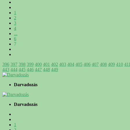
1
2
3
4
...
6
7
396
397
398
399
400
401
402
403
404
405
406
407
408
409
410
41
443
444
445
446
447
448
449
Darvadozás
Darvadozás
1
2