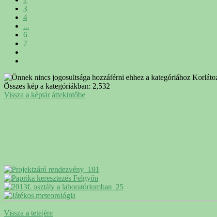
3
4
...
6
7
Korlátoz
Összes kép a kategóriákban: 2,532
Vissza a képtár áttekintőbe
Vissza a tetejére