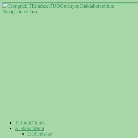
Navigáció váltása
TeTudoD hírek
A laboratórium
Elérhetősége