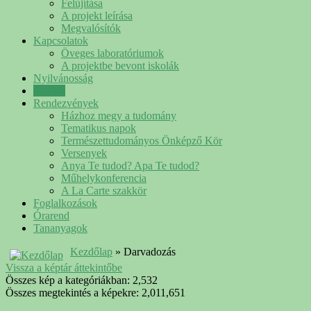
Felújítása
A projekt leírása
Megvalósítók
Kapcsolatok
Öveges laboratóriumok
A projektbe bevont iskolák
Nyilvánosság
Galéria
Rendezvények
Házhoz megy a tudomány
Tematikus napok
Természettudományos Önképző Kör
Versenyek
Anya Te tudod? Apa Te tudod?
Műhelykonferencia
A La Carte szakkör
Foglalkozások
Órarend
Tananyagok
Kezdőlap
» Darvadozás
Vissza a képtár áttekintőbe
Összes kép a kategóriákban: 2,532
Összes megtekintés a képekre: 2,011,651