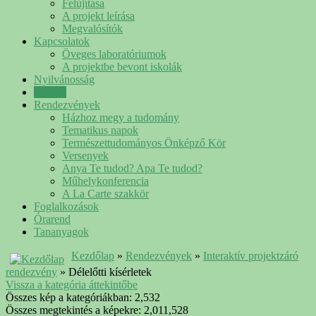
Felújítása
A projekt leírása
Megvalósítók
Kapcsolatok
Öveges laboratóriumok
A projektbe bevont iskolák
Nyilvánosság
Galéria
Rendezvények
Házhoz megy a tudomány
Tematikus napok
Természettudományos Önképző Kör
Versenyek
Anya Te tudod? Apa Te tudod?
Műhelykonferencia
A La Carte szakkör
Foglalkozások
Órarend
Tananyagok
Kezdőlap
»
Rendezvények
»
Interaktív projektzáró
rendezvény
» Délelőtti kísérletek
Vissza a kategória áttekintőbe
Összes kép a kategóriákban: 2,532
Összes megtekintés a képekre: 2,011,528