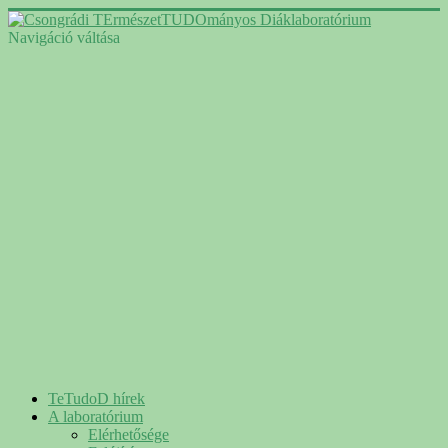
Navigáció váltása
TeTudoD hírek
A laboratórium
Elérhetősége