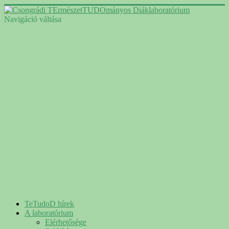
Navigáció váltása
TeTudoD hírek
A laboratórium
Elérhetősége