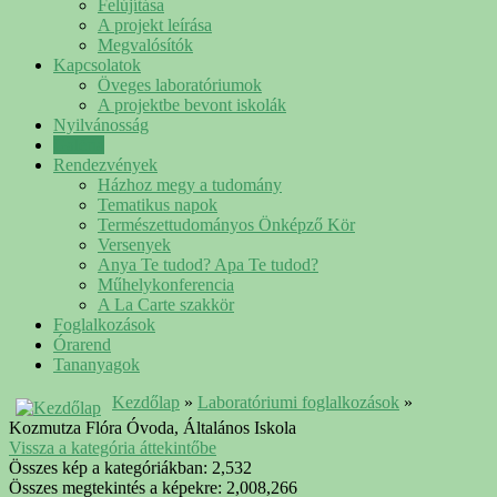
Felújítása
A projekt leírása
Megvalósítók
Kapcsolatok
Öveges laboratóriumok
A projektbe bevont iskolák
Nyilvánosság
Galéria
Rendezvények
Házhoz megy a tudomány
Tematikus napok
Természettudományos Önképző Kör
Versenyek
Anya Te tudod? Apa Te tudod?
Műhelykonferencia
A La Carte szakkör
Foglalkozások
Órarend
Tananyagok
Kezdőlap
»
Laboratóriumi foglalkozások
»
Kozmutza Flóra Óvoda, Általános Iskola
Vissza a kategória áttekintőbe
Összes kép a kategóriákban: 2,532
Összes megtekintés a képekre: 2,008,266