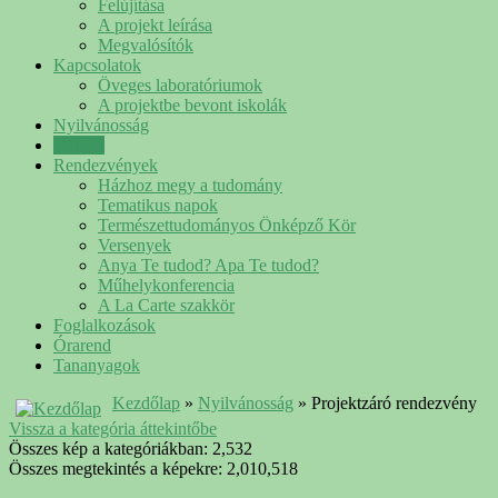
Felújítása
A projekt leírása
Megvalósítók
Kapcsolatok
Öveges laboratóriumok
A projektbe bevont iskolák
Nyilvánosság
Galéria
Rendezvények
Házhoz megy a tudomány
Tematikus napok
Természettudományos Önképző Kör
Versenyek
Anya Te tudod? Apa Te tudod?
Műhelykonferencia
A La Carte szakkör
Foglalkozások
Órarend
Tananyagok
Kezdőlap
»
Nyilvánosság
» Projektzáró rendezvény
Vissza a kategória áttekintőbe
Összes kép a kategóriákban: 2,532
Összes megtekintés a képekre: 2,010,518