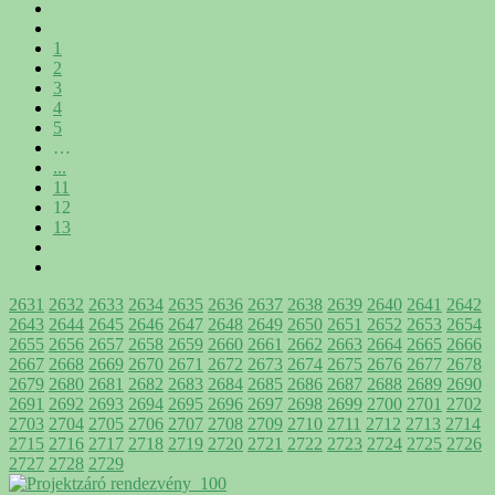
1
2
3
4
5
…
...
11
12
13
2631
2632
2633
2634
2635
2636
2637
2638
2639
2640
2641
2642
2643
2644
2645
2646
2647
2648
2649
2650
2651
2652
2653
2654
2655
2656
2657
2658
2659
2660
2661
2662
2663
2664
2665
2666
2667
2668
2669
2670
2671
2672
2673
2674
2675
2676
2677
2678
2679
2680
2681
2682
2683
2684
2685
2686
2687
2688
2689
2690
2691
2692
2693
2694
2695
2696
2697
2698
2699
2700
2701
2702
2703
2704
2705
2706
2707
2708
2709
2710
2711
2712
2713
2714
2715
2716
2717
2718
2719
2720
2721
2722
2723
2724
2725
2726
2727
2728
2729