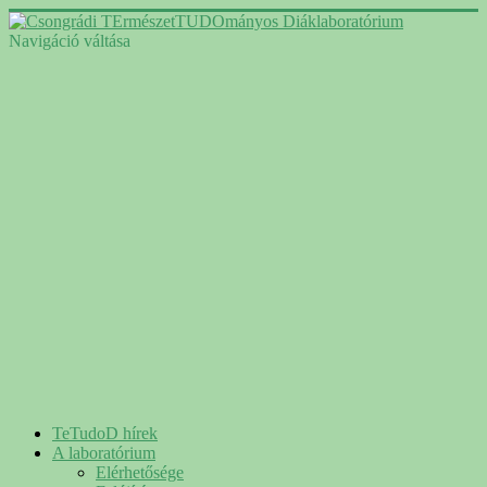
Navigáció váltása
TeTudoD hírek
A laboratórium
Elérhetősége