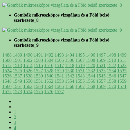
Gombák mikroszkópos vizsgálata és a Föld belső
szerkezete_8
Gombák mikroszkópos vizsgálata és a Föld belső
szerkezete_9
1488
1489
1490
1491
1492
1493
1494
1495
1496
1497
1498
1499
1500
1501
1502
1503
1504
1505
1506
1507
1508
1509
1510
1511
1512
1513
1514
1515
1516
1517
1518
1519
1520
1521
1522
1523
1524
1525
1526
1527
1528
1529
1530
1531
1532
1533
1534
1535
1536
1537
1538
1539
1540
1541
1542
1543
1544
1545
1546
1547
1548
1549
1550
1551
1552
1553
1554
1555
1556
1557
1558
1559
1560
1561
1562
1563
1564
1565
1566
1567
1568
1569
1570
1571
1572
1573
1574
1575
1576
1577
1
2
3
4