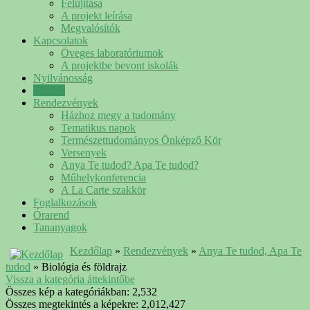
Felújítása
A projekt leírása
Megvalósítók
Kapcsolatok
Öveges laboratóriumok
A projektbe bevont iskolák
Nyilvánosság
Galéria
Rendezvények
Házhoz megy a tudomány
Tematikus napok
Természettudományos Önképző Kör
Versenyek
Anya Te tudod? Apa Te tudod?
Műhelykonferencia
A La Carte szakkör
Foglalkozások
Órarend
Tananyagok
Kezdőlap
»
Rendezvények
»
Anya Te tudod, Apa Te
tudod
» Biológia és földrajz
Vissza a kategória áttekintőbe
Összes kép a kategóriákban: 2,532
Összes megtekintés a képekre: 2,012,427