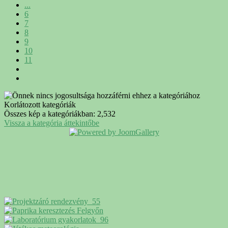
...
6
7
8
9
10
11
Korlátozott kategóriák
Összes kép a kategóriákban: 2,532
Vissza a kategória áttekintőbe