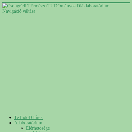
Navigáció váltása
TeTudoD hírek
A laboratórium
Elérhetősége